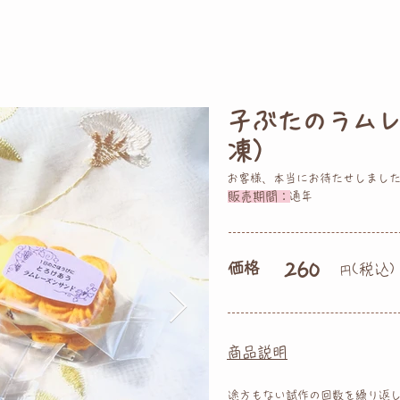
子ぶたのラム
凍）
お客様、 本当にお待たせしまし
販売期間：
通年
価格
260
(税込)
円
商品説明
途方もない試作の回数を繰り返