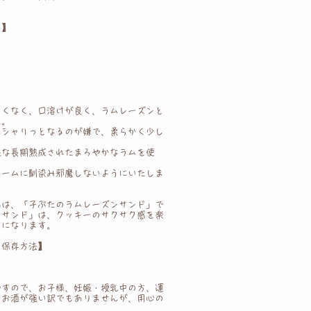
↓】
こくなく、口溶けが良く、ラムレーズンと
た。
にシャリっとなるのが嫌で 、柔らかく少し
級な長期熟成されたまろやかなラムを使
リームに馴染み邪魔しないようにいたしま
名は、「子ぶたのラムレーズンサンド」で
ンサンド」は、クッキーのサクサク感を楽
しになります。
の保存方法】
ですので、お子様、妊娠・授乳中の方、運
ごいお酒が強い訳でもありませんが、用心の