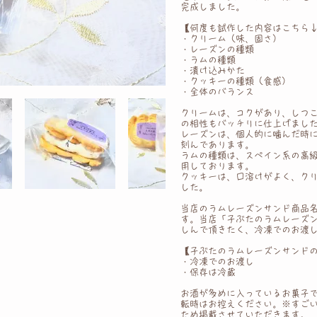
完成しました。
【何度も試作した内容はこちら
・クリーム（味、固さ）
・レーズンの種類
・ラムの種類
・漬け込みかた
・クッキーの種類（食感）
・全体のバランス
クリームは 、コクがあり、しつ
の相性もバッチリに仕上げまし
レーズンは 、個人的に噛んだ時
刻んであります。
ラムの種類は、スペイン系の高
用 しております。
クッキーは 、口溶けがよく、ク
した。
当店のラムレーズンサンド商品
す。当店「子ぶたのラムレーズ
しんで頂きたく、冷凍でのお渡
【子ぶたのラムレーズンサンド
・冷凍でのお渡し
・保存は冷蔵
お酒が多めに入っているお菓子
転時は お控えください。 ※す
ため掲載させていただきます。