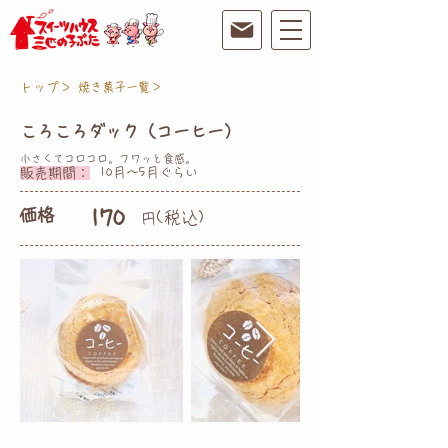
トップ＞
焼き菓子一覧＞
ころころダック（コーヒー）
小さくてコロコロ。フワッと食感。
販売期間：
10月〜5月ぐらい
価格
170
(税込)
円