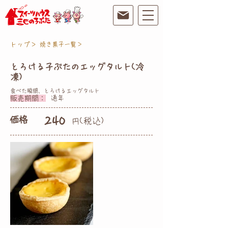
トップ＞
焼き菓子一覧＞
とろける子ぶたのエッグタルト(冷
凍)
食べた瞬間、とろけるエッグタルト
販売期間：
通年
価格
240
(税込)
円