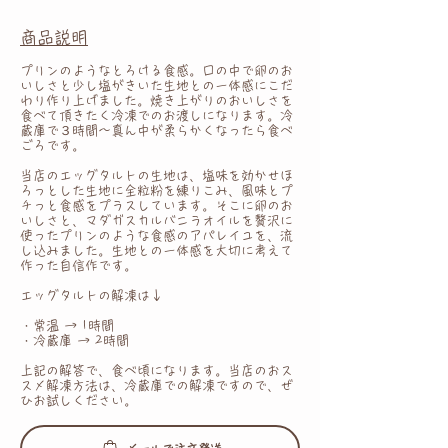
商品説明
プリンのようなとろける食感。口の中で卵のお
いしさと少し塩がきいた生地との一体感にこだ
わり作り上げました。焼き上がりのおいしさを
食べて頂きたく冷凍でのお渡しになります。冷
蔵庫で３時間〜真ん中が柔らかくなったら食べ
ごろです。
当店のエッグタルトの生地は、塩味を効かせほ
ろっとした生地に全粒粉を練りこみ、風味とプ
チっと食感をプラスしています。そこに卵のお
いしさと、マダガスカルバニラオイルを贅沢に
使ったプリンのような食感のアパレイユを、流
し込みました。生地との一体感を大切に考えて
作った自信作です。
エッグタルトの解凍は↓
・常温 → 1時間
・冷蔵庫 → 2時間
上記の解答で、食べ頃になります。当店のおス
スメ解凍方法は、冷蔵庫での解凍ですので、ぜ
ひお試しください。