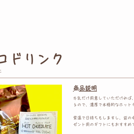
コドリンク
に
​商品説明
牛乳だけ用意していただければ 
るので 、濃厚で本格的な ホッ
常温で日持ちもしますし 、袋の
ゼント用のギフトにもおすすめ