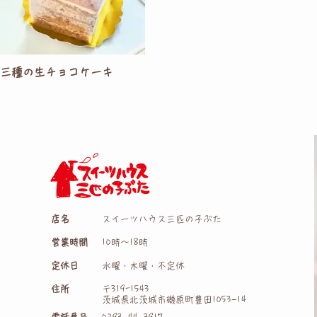
三種の生チョコケーキ
トップ
>
チョコレート (商品)
店名
スイーツハウス三匹の子ぶた
営業時間
10時〜18時
定休日
水曜・木曜・不定休
住所
〒319-1543
茨城県北茨城市磯原町豊田1053−14