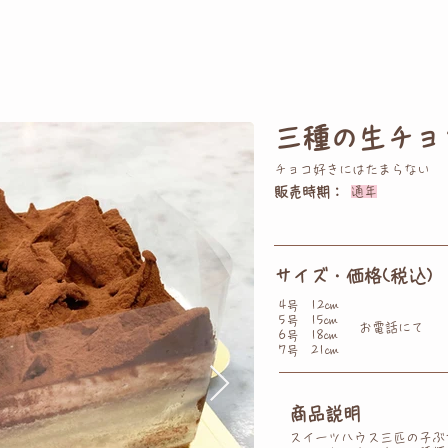
三種の生チョ
チョコ好きにはたまらない
販売時期：
通年
サイズ・価格(税込)
4号
12cm
5号
15cm
お電話にて
6号
18cm
7号
21cm
商品説明
スイーツハウス三匹の子ぶ