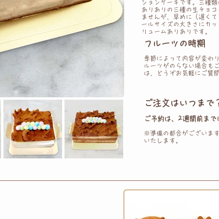
ションケーキです。三種類
ありありの 三種の生チョコ
ませんが、 早めに（遅くて
ールサイズの大きさに カッ
リュームありありです。
フルーツの時期
季節によって内容が変わ
ルーツがのらない場合も
は、どうぞお気軽にご質
ご注文はいつまで
ご予約は、2週間前まで
※準備の都合がございま
いたします。