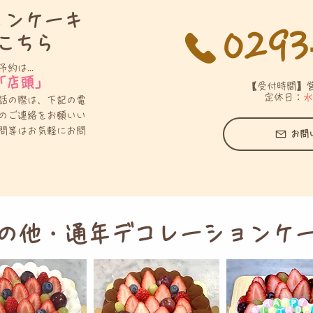
ョンケーキ
0293
こちら
は...
「店頭」
【受付時間】営業
定休日：
水
話の際は、下記の電
のご連絡をお願いい
問等はお気軽にお問
お問
の他・通年デコレーションケ