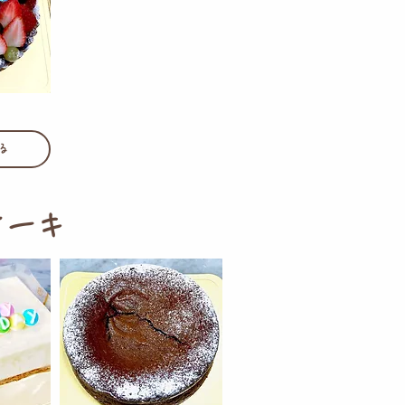
ト
る
ケーキ