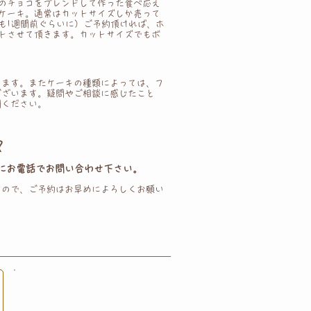
のチョコをブレンドして作った 食べ応え
ケーキ。通常は カットサイズしか売って
も1週間前ぐらいに） ご予約頂ければ 、ホ
トさせて頂きます。カットサイズでも ボ
ります。またケーキの種類によっては、フ
ございます。疑問やご相談に感じたこと
問ください。
？
にお電話でお問い合わせ下さい。
すので、ご予約はお早めによろしくお願い