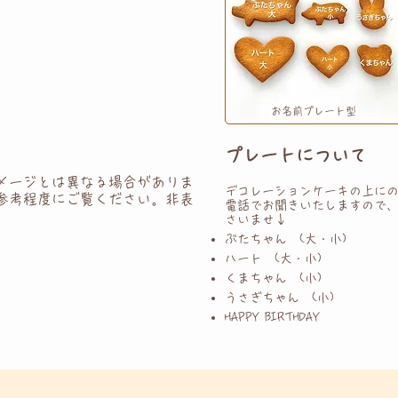
お名前プレート型
プレートについて
メージとは異なる場合がありま
デコレーションケーキの上に
参考程度にご覧ください。非表
電話でお聞きいたしますので
さいませ↓
ぶたちゃん (大・小)
ハート (大・小)
くまちゃん (小)
うさぎちゃん (小)
HAPPY BIRTHDAY